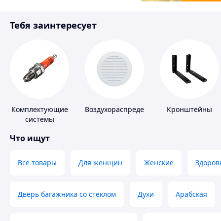
Товары для детей
Тебя заинтересует
Инструмент
Комплектующие
Воздухораспределители
Кронштейны
системы
зажигания
Что ищут
Все товары
Для женщин
Женские
Здоров
Дверь багажника со стеклом
Духи
Арабская