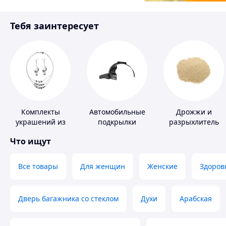
Товары для детей
Тебя заинтересует
Инструмент
Комплекты
Автомобильные
Дрожжи и
украшений из
подкрылки
разрыхлитель
серебра
теста
Что ищут
Все товары
Для женщин
Женские
Здоров
Дверь багажника со стеклом
Духи
Арабская