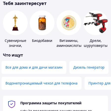
Тебя заинтересует
Сувенирные
Биодобавки
Витамины,
Дрели,
значки,
аминокислоты
шуруповерты
награды
и коферменты
Что ищут
Все для дома и для дачи магазин
Дизель генератор
Водонепроницаемый чехол для телефона
Принтер для
Программа защиты покупателей
satu.kz
предоставляет защиту покупок до