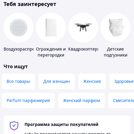
Тебя заинтересует
Воздухораспределители
Ограждения и
Квадрокоптеры
Детские
перегородки
подгузники
для ванной,
Что ищут
душа, туалета
Все товары
Для женщин
Женские
Здоровье
Parfum парфюмерия
Женский парфюм
Смесител
Программа защиты покупателей
satu.kz
предоставляет защиту покупок до