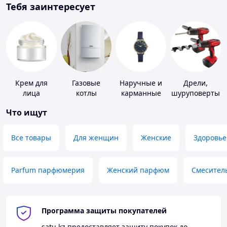
Тебя заинтересует
Крем для
Газовые
Наручные и
Дрели,
лица
котлы
карманные
шуруповерты
часы
Что ищут
Все товары
Для женщин
Женские
Здоровье
Parfum парфюмерия
Женский парфюм
Смесител
Программа защиты покупателей
satu.kz
предоставляет защиту покупок до