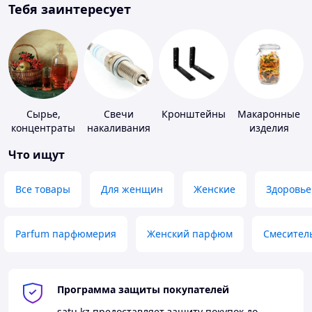
Тебя заинтересует
Сырье,
Свечи
Кронштейны
Макаронные
концентраты
накаливания
изделия
для
и зажигания
Что ищут
алкогольной
продукции
Все товары
Для женщин
Женские
Здоровье
Parfum парфюмерия
Женский парфюм
Смесител
Программа защиты покупателей
satu.kz
предоставляет защиту покупок до