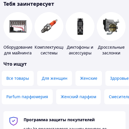
Тебя заинтересует
Оборудование
Комплектующие
Диктофоны и
Дроссельные
для майнинга
системы
аксессуары
заслонки
зажигания
Что ищут
Все товары
Для женщин
Женские
Здоровье
Parfum парфюмерия
Женский парфюм
Смесител
Программа защиты покупателей
satu.kz
предоставляет защиту покупок до