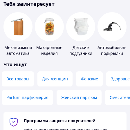
Тебя заинтересует
Механизмы и
Макаронные
Детские
Автомобильные
автоматика
изделия
подгузники
подкрылки
для окон и
Что ищут
дверей
Все товары
Для женщин
Женские
Здоровье
Parfum парфюмерия
Женский парфюм
Смесител
Программа защиты покупателей
satu.kz
предоставляет защиту покупок до