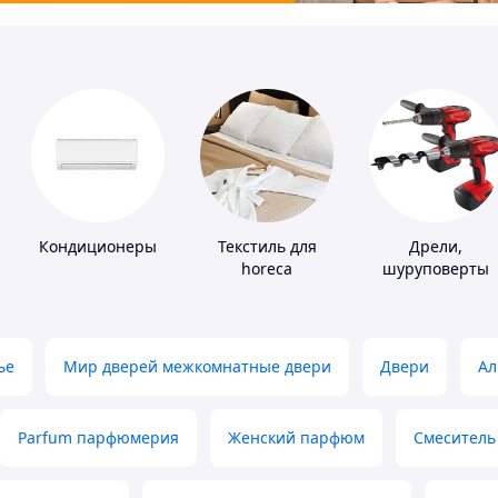
Кондиционеры
Текстиль для
Дрели,
horeca
шуруповерты
ье
Мир дверей межкомнатные двери
Двери
Ал
Parfum парфюмерия
Женский парфюм
Смеситель