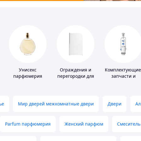
Унисекс
Ограждения и
Комплектующие
парфюмерия
перегородки для
запчасти и
ванной, душа,
расходные
туалета
материалы для
сантехники
ье
Мир дверей межкомнатные двери
Двери
Ал
Parfum парфюмерия
Женский парфюм
Смеситель