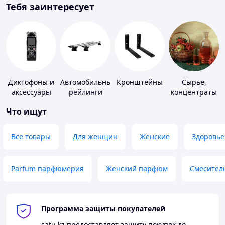
Тебя заинтересует
Диктофоны и
Автомобильные
Кронштейны
Сырье,
аксессуары
рейлинги
концентраты
для
Что ищут
алкогольной
продукции
Все товары
Для женщин
Женские
Здоровье
Parfum парфюмерия
Женский парфюм
Смесител
Программа защиты покупателей
satu.kz
предоставляет защиту покупок до