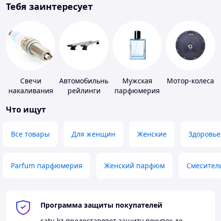
Тебя заинтересует
Свечи
Автомобильные
Мужская
Мотор-колеса
накаливания
рейлинги
парфюмерия
и зажигания
Что ищут
Все товары
Для женщин
Женские
Здоровье
Parfum парфюмерия
Женский парфюм
Смесител
Программа защиты покупателей
satu.kz
предоставляет защиту покупок до