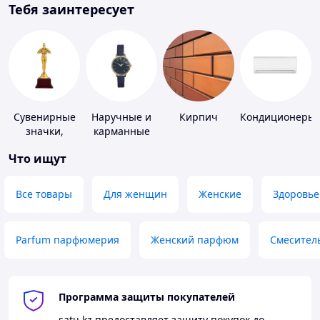
Тебя заинтересует
Сувенирные
Наручные и
Кирпич
Кондиционеры
значки,
карманные
награды
часы
Что ищут
Все товары
Для женщин
Женские
Здоровье
Parfum парфюмерия
Женский парфюм
Смесител
Программа защиты покупателей
satu.kz
предоставляет защиту покупок до