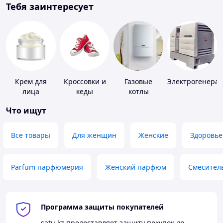
Тебя заинтересует
Крем для
Кроссовки и
Газовые
Электрогенера
лица
кеды
котлы
Что ищут
Все товары
Для женщин
Женские
Здоровье
Parfum парфюмерия
Женский парфюм
Смесител
Программа защиты покупателей
satu.kz
предоставляет защиту покупок до