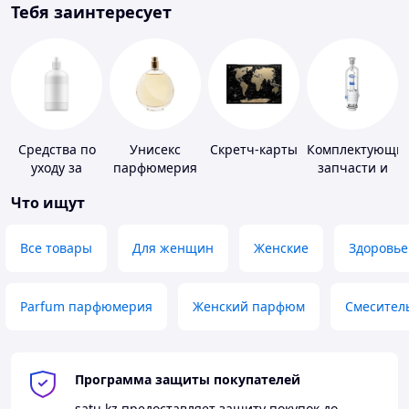
Тебя заинтересует
Средства по
Унисекс
Скретч-карты
Комплектующие
уходу за
парфюмерия
запчасти и
контактными
расходные
Что ищут
линзами
материалы
для
сантехники
Все товары
Для женщин
Женские
Здоровье
Parfum парфюмерия
Женский парфюм
Смесител
Программа защиты покупателей
satu.kz
предоставляет защиту покупок до