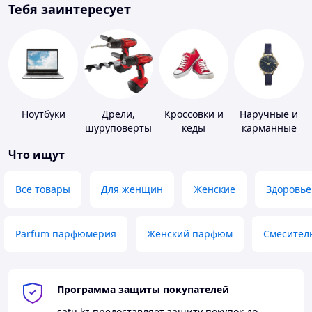
Тебя заинтересует
Ноутбуки
Дрели,
Кроссовки и
Наручные и
шуруповерты
кеды
карманные
часы
Что ищут
Все товары
Для женщин
Женские
Здоровье
Parfum парфюмерия
Женский парфюм
Смесител
Программа защиты покупателей
satu.kz
предоставляет защиту покупок до