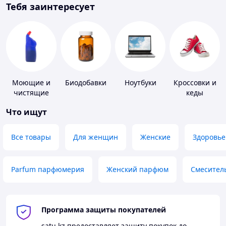
Тебя заинтересует
Моющие и
Биодобавки
Ноутбуки
Кроссовки и
чистящие
кеды
средства
Что ищут
Все товары
Для женщин
Женские
Здоровье
Parfum парфюмерия
Женский парфюм
Смесител
Программа защиты покупателей
satu.kz
предоставляет защиту покупок до