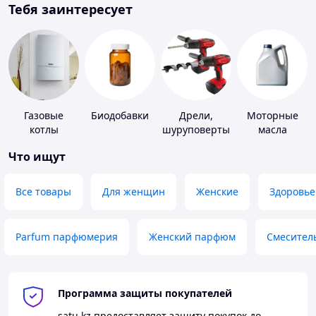
Тебя заинтересует
Газовые
Биодобавки
Дрели,
Моторные
котлы
шуруповерты
масла
Что ищут
Все товары
Для женщин
Женские
Здоровье
Parfum парфюмерия
Женский парфюм
Смесител
Программа защиты покупателей
satu.kz
предоставляет защиту покупок до