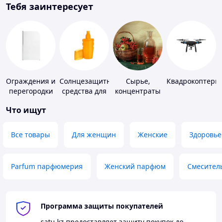
Тебя заинтересует
Ограждения и
Солнцезащитные
Сырье,
Квадрокоптеры
перегородки
средства для
концентраты
для ванной,
кожи
для
Что ищут
душа, туалета
алкогольной
продукции
Все товары
Для женщин
Женские
Здоровье
Parfum парфюмерия
Женский парфюм
Смесител
Программа защиты покупателей
satu.kz
предоставляет защиту покупок до